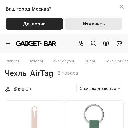
Ваш город
Москва?
Да, верно
Изменить
–
–
–
–
Главная
Каталог
Аксессуары
uBear
Чехлы AirTa
Чехлы AirTag
2 товара
Фильтр
Сначала дешевые