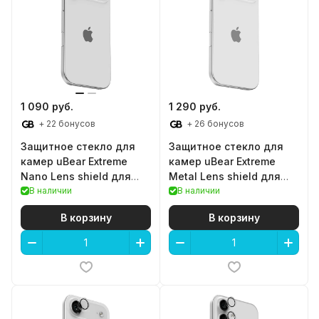
1 090 руб.
1 290 руб.
+ 22 бонусов
+ 26 бонусов
Защитное стекло для
Защитное стекло для
камер uBear Extreme
камер uBear Extreme
Nano Lens shield для
Metal Lens shield для
iPhone 17 Pro\Pro Max
В наличии
iPhone 17 Pro\Pro Max
В наличии
В корзину
В корзину