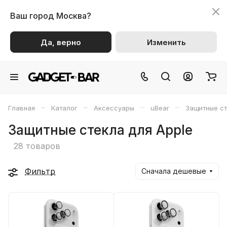
Ваш город
Москва?
Да, верно
Изменить
–
–
–
–
Главная
Каталог
Аксессуары
uBear
Защитные ст
Защитные стекла для Apple
28 товаров
Фильтр
Сначала дешевые