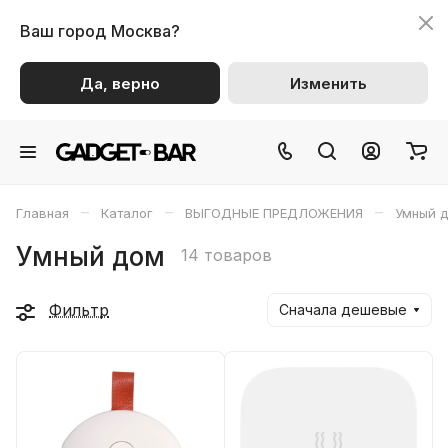
Ваш город
Москва?
Да, верно
Изменить
–
–
–
Главная
Каталог
ВЫГОДНЫЕ ПРЕДЛОЖЕНИЯ
Умный 
Умный дом
14 товаров
Фильтр
Сначала дешевые