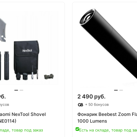
уб.
2 490 руб.
нусов
+ 50 бонусов
aomi NexTool Shovel
Фонарик Beebest Zoom Fla
NE0114)
1000 Lumens
ладе, товар под заказ
Есть на складе, товар под за