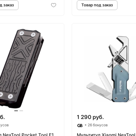
овар под заказ
Товар под зак
б.
1 290 руб.
нусов
+ 26 бонусов
 NexTool Pocket Tool E1
Мультитул Xiaomi NexTool 