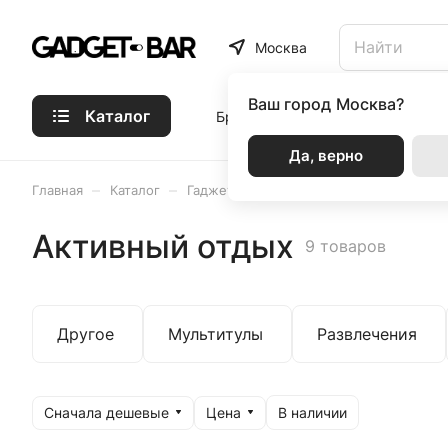
Москва
Ваш город
Москва?
Каталог
Бренды
Статьи
Акции
Р
Да, верно
–
–
–
Главная
Каталог
Гаджеты
Активный отдых
Активный отдых
9 товаров
Другое
Мультитулы
Развлечения
Сначала дешевые
Цена
В наличии