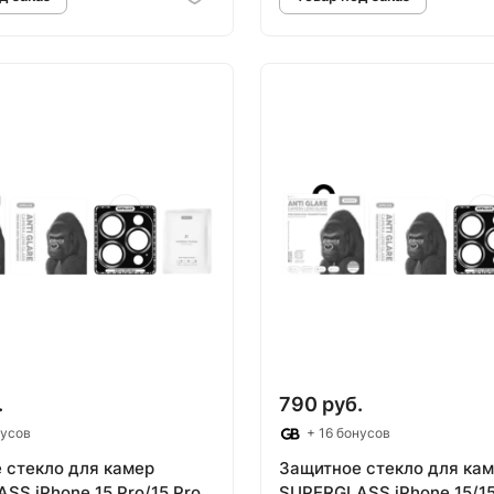
овар под заказ
Товар под зак
.
790 руб.
нусов
+ 16 бонусов
 стекло для камер
Защитное стекло для ка
SS iPhone 15 Pro/15 Pro
SUPERGLASS iPhone 15/15