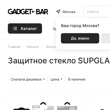
Москва
Ваш город
Москва?
Каталог
Бренды
Статьи
Акции
Р
Да, верно
–
–
–
Главная
Каталог
Аксессуары
Защитные стекла и пле
Защитное стекло SUPGL
Сначала дешевые
Цена
В наличии