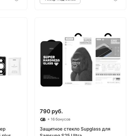
аз
Товар под заказ
790 руб.
+ 16 бонусов
мер
Защитное стекло Supglass для
 plus
Samsung S25 Ultra