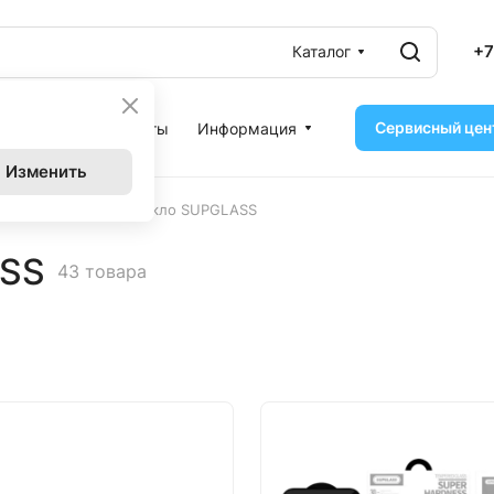
+7
Каталог
Сервисный цен
ассрочка
Контакты
Информация
Изменить
–
нки
Защитное стекло SUPGLASS
ASS
43 товара