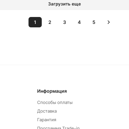
Загрузить еще
1
2
3
4
5
овар под заказ
Товар под зак
Информация
Способы оплаты
Доставка
Гарантия
Программа Trade-in