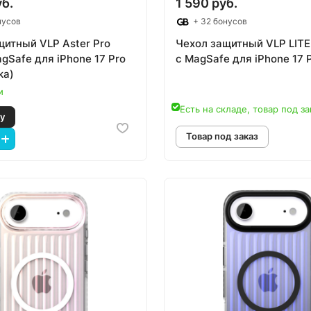
уб.
1 590 руб.
нусов
+ 32 бонусов
щитный VLP Aster Pro
Чехол защитный VLP LITE 
gSafe для iPhone 17 Pro
c MagSafe для iPhone 17 P
ka)
и
Есть на складе, товар под за
 корзину
Товар под зак