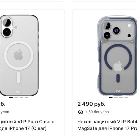
 корзину
В корзину
б.
2 490 руб.
нусов
+ 50 бонусов
щитный VLP Puro Case с
Чехол защитный VLP Bubb
ля iPhone 17 (Clear)
MagSafe для iPhone 17 Pro