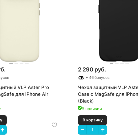
б.
2 290 руб.
нусов
+ 46 бонусов
щитный VLP Aster Pro
Чехол защитный VLP Aste
gSafe для iPhone Air
Case с MagSafe для iPhon
(Black)
и
В наличии