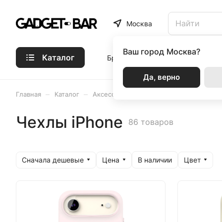
Москва
Ваш город
Москва?
Каталог
Бренды
Статьи
Акции
Р
Да, верно
–
–
–
–
Главная
Каталог
Аксессуары
VLP
Чехлы iPhone
Чехлы iPhone
86 товаров
Сначала дешевые
Цена
Цвет
В наличии