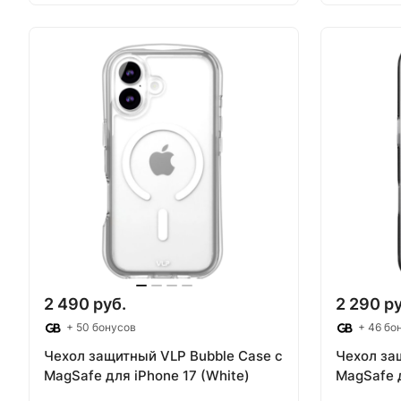
В корзину
В
2 490 руб.
2 290 ру
+ 50 бонусов
+ 46 бо
Чехол защитный VLP Bubble Case с
Чехол за
MagSafe для iPhone 17 (White)
MagSafe д