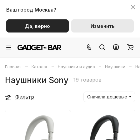
Ваш город
Москва?
Да, верно
Изменить
–
–
–
–
Главная
Каталог
Наушники и аудио
Наушники
Н
Наушники Sony
19 товаров
Фильтр
Сначала дешевые