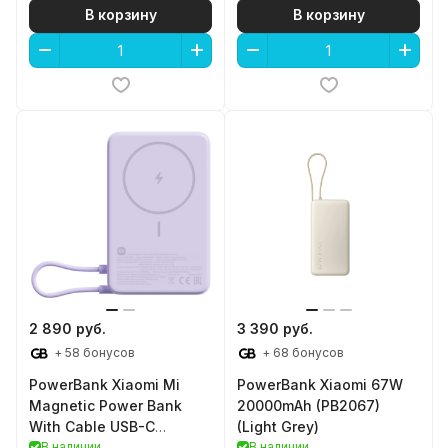
В корзину
В корзину
2 890 руб.
3 390 руб.
+ 58 бонусов
+ 68 бонусов
PowerBank Xiaomi Mi
PowerBank Xiaomi 67W
Magnetic Power Bank
20000mAh (PB2067)
With Cable USB-C
(Light Grey)
10000mAh 7.5W
В наличии
В наличии