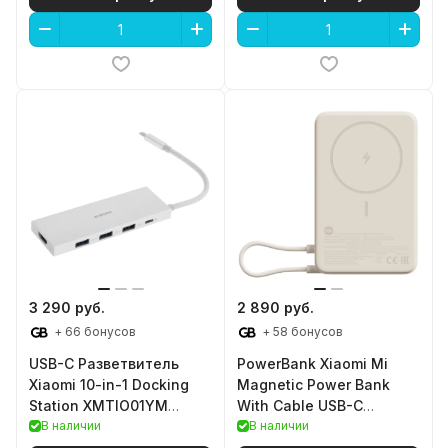
3 290 руб.
2 890 руб.
+ 66 бонусов
+ 58 бонусов
USB-C Разветвитель
PowerBank Xiaomi Mi
Xiaomi 10-in-1 Docking
Magnetic Power Bank
Station XMTIO01YM
With Cable USB-C
(белый)
В наличии
10000mAh 7.5W
В наличии
(WPB1007Z) (White)