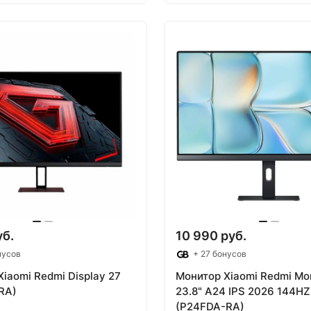
 корзину
Товар под зак
уб.
10 990 руб.
нусов
+ 27 бонусов
iaomi Redmi Display 27
Монитор Xiaomi Redmi Mon
RA)
23.8" A24 IPS 2026 144HZ
(P24FDA-RA)