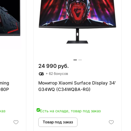
24 990 руб.
+ 62 бонусов
ming
Монитор Xiaomi Surface Display 34'
080P
G34WQ (C34WQBA-RG)
каз
Есть на складе, товар под заказ