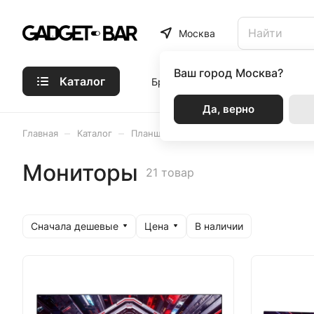
Москва
Ваш город
Москва?
Каталог
Бренды
Статьи
Акции
Р
Да, верно
–
–
–
Главная
Каталог
Планшеты и ПК
Мониторы
Мониторы
21 товар
Сначала дешевые
Цена
В наличии