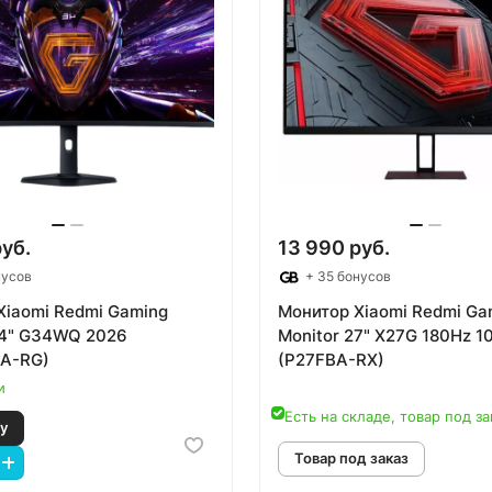
руб.
13 990 руб.
нусов
+ 35 бонусов
Xiaomi Redmi Gaming
Монитор Xiaomi Redmi Ga
34" G34WQ 2026
Monitor 27" X27G 180Hz 1
A-RG)
(P27FBA-RX)
и
Есть на складе, товар под за