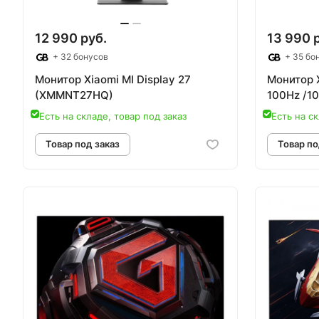
12 990 руб.
13 990 
+ 32 бонусов
+ 35 бо
Монитор Xiaomi MI Display 27
Монитор X
(XMMNT27HQ)
100Hz /1
Есть на складе, товар под заказ
Есть на ск