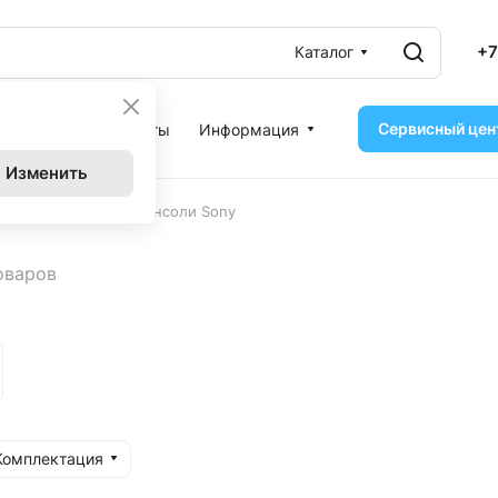
+7
Каталог
Сервисный цен
ассрочка
Контакты
Информация
Изменить
–
нсоли
Игровые Консоли Sony
оваров
Комплектация