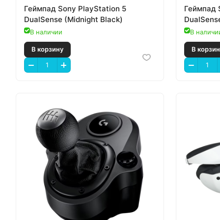
Геймпад Sony PlayStation 5
Геймпад S
DualSense (Midnight Black)
DualSens
В наличии
В наличи
В корзину
В