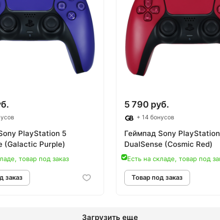
овар под заказ
Товар под зак
б.
5 790 руб.
нусов
+ 14 бонусов
ony PlayStation 5
Геймпад Sony PlayStation
 (Galactic Purple)
DualSense (Cosmic Red)
ладе, товар под заказ
Есть на складе, товар под за
Загрузить еще