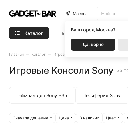
Москва
Ваш город
Москва?
Каталог
Бренды
Статьи
Акции
Р
Да, верно
–
–
–
Главная
Каталог
Игровые Консоли
Стационарные ко
Игровые Консоли Sony
35 т
Геймпад для Sony PS5
Периферия Sony
Сначала дешевые
Цена
Цвет
В наличии