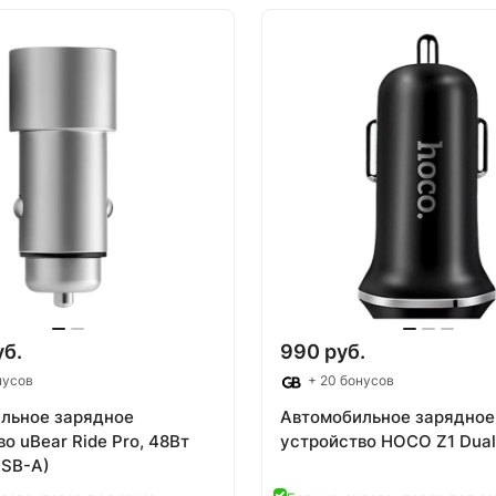
 корзину
Товар под зак
уб.
990 руб.
нусов
+ 20 бонусов
льное зарядное
Автомобильное зарядное
о uBear Ride Pro, 48Вт
устройство HOCO Z1 Dual
USB-A)