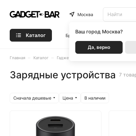
Москва
Ваш город
Москва?
Каталог
Бренды
Статьи
Акции
Р
Да, верно
–
–
–
–
Главная
Каталог
Гаджеты
Все для авто
Зарядные 
Зарядные устройства
7 това
Сначала дешевые
Цена
В наличии