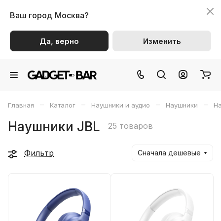
Ваш город
Москва?
Да, верно
Изменить
–
–
–
–
Главная
Каталог
Наушники и аудио
Наушники
Н
Наушники JBL
25 товаров
Фильтр
Сначала дешевые