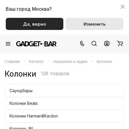
Ваш город
Москва?
Да, верно
Изменить
–
–
–
Главная
Каталог
Наушники и аудио
Колонки
Колонки
128 товаров
Саундбары
Колонки Beats
Колонки Harman&Kardon
Колонки JBL