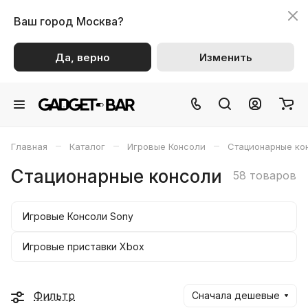
Ваш город
Москва?
Да, верно
Изменить
–
–
–
Главная
Каталог
Игровые Консоли
Стационарные ко
Стационарные консоли
58 товаров
Игровые Консоли Sony
Игровые приставки Xbox
Фильтр
Сначала дешевые