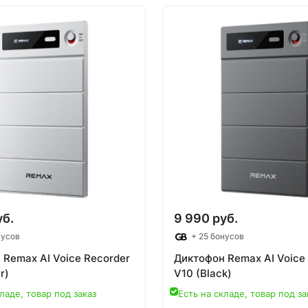
овар под заказ
Товар под зак
уб.
9 990 руб.
нусов
+ 25 бонусов
 Remax AI Voice Recorder
Диктофон Remax AI Voice
r)
V10 (Black)
ладе, товар под заказ
Есть на складе, товар под за