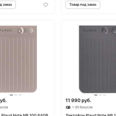
овар под заказ
Товар под зак
уб.
11 990 руб.
нусов
+ 30 бонусов
 Plaud Note NB 100 64GB
Диктофон Plaud Note NB 