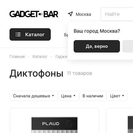
Москва
Ваш город
Москва?
Каталог
Бренды
Статьи
Акции
Р
Да, верно
–
–
–
Главная
Каталог
Гаджеты
Диктофоны
Диктофоны
11 товаров
Сначала дешевые
Цена
Цвет
В наличии