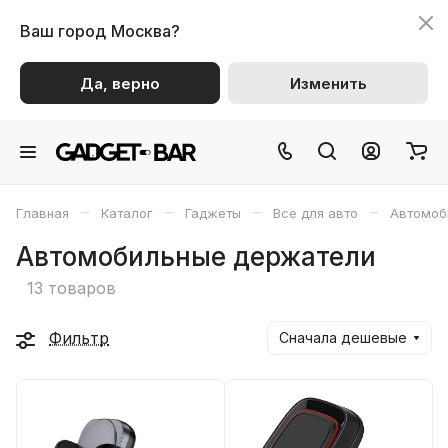
Ваш город
Москва?
Да, верно
Изменить
–
–
–
–
Главная
Каталог
Гаджеты
Все для авто
Автомоб
Автомобильные держатели
13 товаров
Фильтр
Сначала дешевые