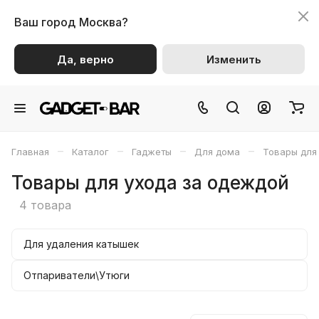
Ваш город
Москва?
Да, верно
Изменить
–
–
–
–
Главная
Каталог
Гаджеты
Для дома
Товары для
Товары для ухода за одеждой
4 товара
Для удаления катышек
Отпариватели\Утюги