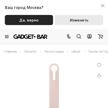
Ваш город
Москва?
Да, верно
Изменить
–
–
–
–
Главная
Каталог
Аксессуары
uBear
Чехлы AirTa